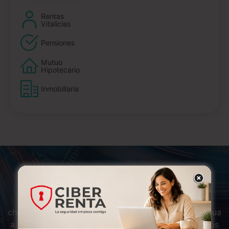
Rentas
Vitalicias
Pensiones
Mutuo
Hipotecario
Inmobiliaria
Sobre nosotros
Somos una Compañía constituida con capitales
chilenos que ha prestado servicios de manera continua
a la comunidad por 43 años, orientando sus negocios