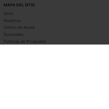
MAPA DEL SITIO
Inicio
Nosotros
Centro de Ayuda
Sucursales
Políticas de Privacidad
Compendio de buenas prácticas
Canal de denuncia
Trabaja con nosotros
Protocolo Covid Oficina
Dirección: Amunátegui 178 piso 1 Casa Matriz - Teléfonos:
800 200 050
|
+56 2 26700202
Políticas de Privacidad
-
Compendio de Buenas Prácticas